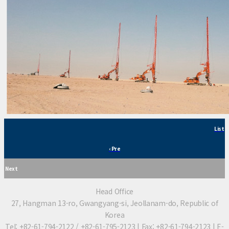
List
‹ Pre
Next
Head Office
27, Hangman 13-ro, Gwangyang-si, Jeollanam-do, Republic of
Korea
Tel: +82-61-794-2122 / +82-61-795-2123 | Fax: +82-61-794-2123 | E-