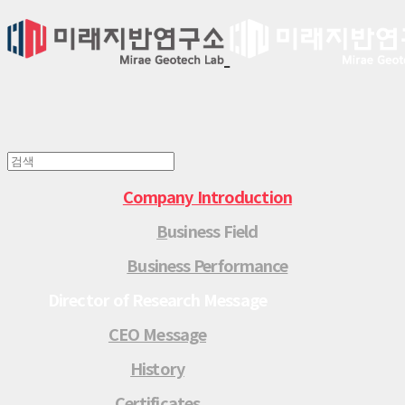
Company Introduction
B
usiness Field
Business Performance
Director of Research Message
CEO Message
History
Certificates