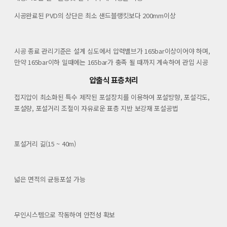
시공완료된 PVD의 상단은 최소 샌드블랭킷보다 200mm이상
시공 종료 관리기준은 설계 심도에서 압력밸브가 165bar이상이어야 하며,
만약 165bar이하 일때에는 165bar가 충족 될 때까지 계속하여 관입 시공
압출식 표층처리
접지압이 최소화된 특수 제작된 포설장치를 이용하여 포설방향, 포설각도,
포설량, 포설거리 조절이 자유로운 표층 지반 보강재 포설공법
포설거리 긺(15 ~ 40m)
넓은 면적의 균등포설 가능
무인시스템으로 작동하여 안전성 확보